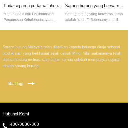
Pada separuh pertama tahun 2022, buletin kebolehpercayaan sarang burung Caiq
Sarang burung yang berwarna darah adalah "sedih"?
Menurut data dari Perkhidmatan
Sarang burung yang berwarna darah
Pengurusan Kebolehpercayaan
adalah "sedih"? Sebenarnya hasil
Burung China, 113.8 tan sarang
pengoksidaan dan penapaian alam
burung yang boleh dimakan yang
sekitar
diimport
Sarang burung Malaysia telah diberikan kepada keluarga diraja sebagai
produk suci yang berkhasiat sejak dinasti Ming. Nilai makanannya telah
diiktiraf secara meluas, dan hampir semua selebriti mempunyai sejarah
makan sarang burung.
lihat lagi
Hubungi Kami
400-0830-860